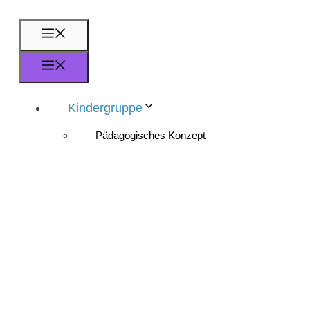
Zum
Inhalt
Menü
springen
Menü
Kindergruppe
Pädagogisches Konzept