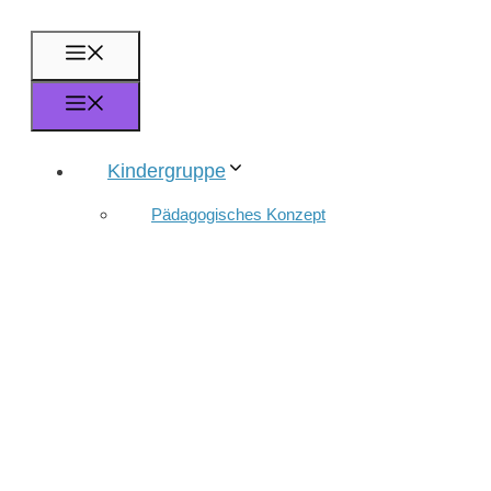
Zum
Inhalt
Menü
springen
Menü
Kindergruppe
Pädagogisches Konzept